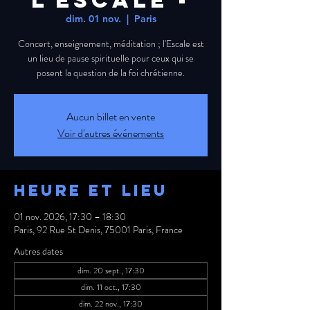
L'ESCALE -
dim. 01 nov.
  |  
Paris
Concert, enseignement, méditation ; l'Escale est
un lieu de pause spirituelle pour ceux qui se
posent la question de la foi chrétienne.
Aucun billet en vente
Voir d'autres événements
Heure et lieu
01 nov. 2026, 17:30 – 18:30
Paris, 92 Rue St Denis, 75001 Paris, France
Autres dates
dim. 20 sept., 17:30
dim. 11 oct., 17:30
dim. 22 nov., 17:30