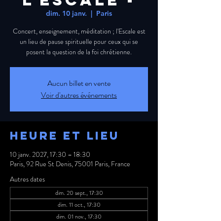
L'ESCALE -
dim. 10 janv.
  |  
Paris
Concert, enseignement, méditation ; l'Escale est
un lieu de pause spirituelle pour ceux qui se
posent la question de la foi chrétienne.
Aucun billet en vente
Voir d'autres événements
Heure et lieu
10 janv. 2027, 17:30 – 18:30
Paris, 92 Rue St Denis, 75001 Paris, France
Autres dates
dim. 20 sept., 17:30
dim. 11 oct., 17:30
dim. 01 nov., 17:30