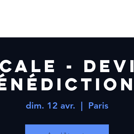
L
LES DATES
L'Escale
e
SCALE - Dev
énédiction
dim. 12 avr.
  |  
Paris