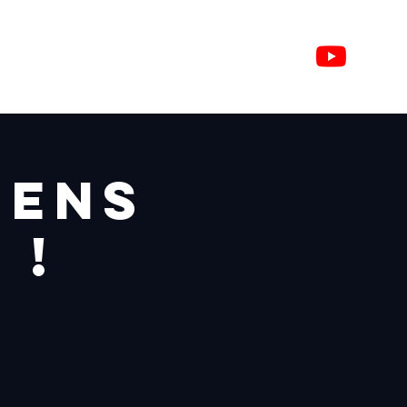
n ligne
iens
 !