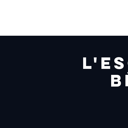
ACCUEI
L'E
b