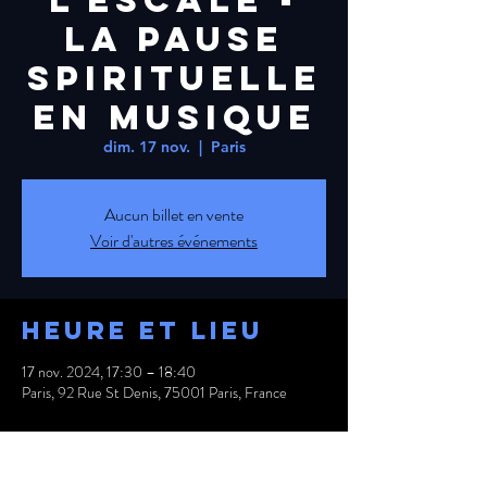
L'ESCALE -
la pause
spirituelle
en musique
dim. 17 nov.
  |  
Paris
Aucun billet en vente
Voir d'autres événements
Heure et lieu
17 nov. 2024, 17:30 – 18:40
Paris, 92 Rue St Denis, 75001 Paris, France